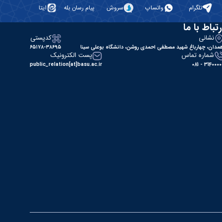
تلگرام
واتساپ
سروش
پیام رسان بله
ایتا
رتباط با ما
نشانی
کدپستی
مدان، چهارباغ شهید مصطفی احمدی روشن، دانشگاه بوعلی سینا
۶۵۱۷۸-۳۸۶۹۵
شماره تماس
پست الکترونیک
public_relation[at]basu.ac.ir
31400000 - 0