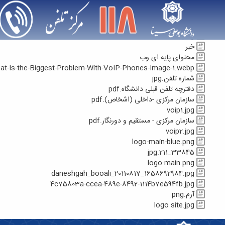
صفحه نمایش - مرکز تلفن دانشگاه
توضیحات صفحه تلفن کل واحدهای دانشگاه
لوگو سایت
118.png
BU ALI SINA.png
خبر
محتوای پایه ای وب
at-Is-the-Biggest-Problem-With-VoIP-Phones-Image-1.webp
شماره تلفن.jpg
دفترچه تلفن قبلی دانشگاه.pdf
سازمان مرکزی -داخلی (اشخاص).pdf
voip1.jpg
سازمان مرکزی - مستقیم و دورنگار.pdf
voip2.jpg
logo-main-blue.png
33845_211.jpg
logo-main.png
daneshgah_booali_20110817_1658692984.jpg
4c75803a-ccea-489e-8492-1114b7e594fb.jpg
آرم.png
logo site.jpg