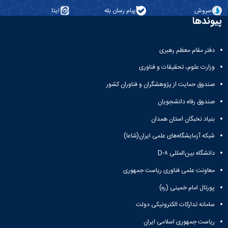
سروش
پیام رسان بله
ایتا
پیوندها
دفتر مقام معظم رهبری
وزارت علوم، تحقیقات و فناوری
صندوق حمایت از پژوهشگران و فناوران کشور
صندوق رفاه دانشجویان
بنیاد نخبگان استان همدان
شبکه آزمایشگاه‌های علمی ایران(شاعا)
دانشگاه بین‌المللی D-۸
معاونت علمی فناوری ریاست جمهوری
پورتال امام خمینی (ره)
سامانه تدارکات الکترونیکی دولت
ریاست جمهوری اسلامی ایران